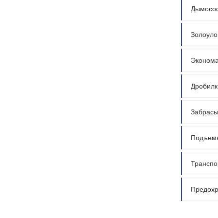
Дымосос
Золоуло
Эконома
Дробилки
Забрасы
Подъемн
Транспо
Предохр