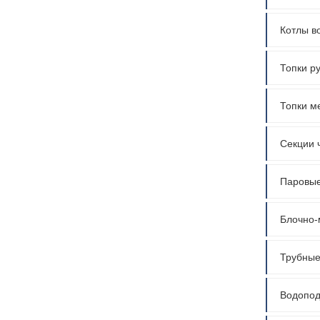
Котлы в
Топки ру
Топки м
Секции ч
Паровые
Блочно-
Трубные
Водопод