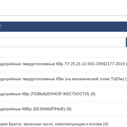
Г
одогрейные твердотопливные КВр ТУ 25.21.12-001-33942177-2019 
одогрейные твердотопливные КВм (на механической топке ТШПм) (
водогрейные КВр (ПОВЫШЕННОЙ ЖЕСТКОСТИ) (8)
одогрейные КВБр (БЕЗНАКИПНЫЕ) (8)
ерии Братск, запасные части, комплектующие к котлам (4)