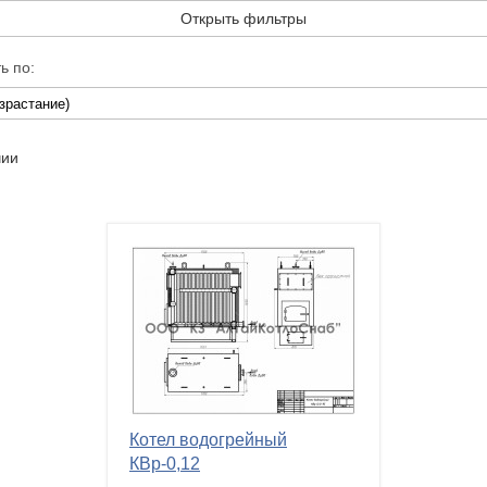
Открыть фильтры
ь по:
чии
Котел водогрейный
КВр-0,12