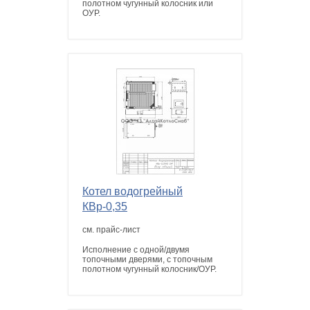
полотном чугунный колосник или
ОУР.
Котел водогрейный
КВр-0,35
см. прайс-лист
Исполнение с одной/двумя
топочными дверями, с топочным
полотном чугунный колосник/ОУР.